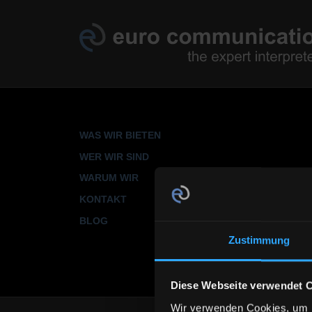
Direkt zum Inhalt
HAUPTNAVIGATION
WAS WIR BIETEN
WER WIR SIND
WARUM WIR
KONTAKT
BLOG
Zustimmung
Diese Webseite verwendet 
Wir verwenden Cookies, um I