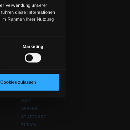
hrer Verwendung unserer
 führen diese Informationen
SUCHE
ie im Rahmen Ihrer Nutzung
BERN
Marketing
DÜSSELDORF
FRANKFURT
GENF
nach oben
KARLSRUHE
Cookies zulassen
LONDON
MÜNCHEN
ROM
SPEYER
STUTTGART
ZÜRICH