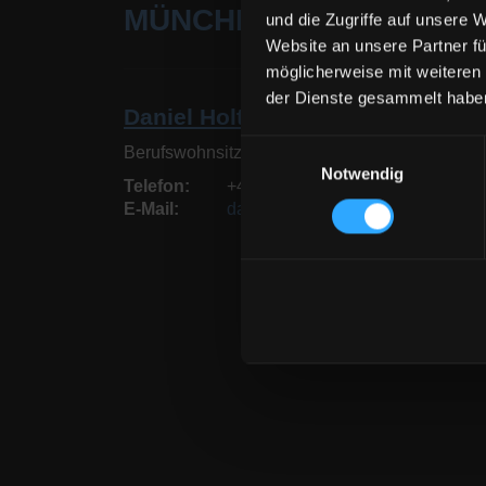
MÜNCHEN
und die Zugriffe auf unsere 
Website an unsere Partner fü
möglicherweise mit weiteren
der Dienste gesammelt habe
Daniel Holt
Einwilligungsauswahl
Berufswohnsitz München
Notwendig
Telefon
+49 176 45646378
E-Mail
daniel.holt@eurocommunication