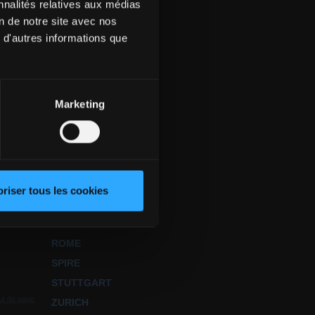
nnalités relatives aux médias
on de notre site avec nos
 d'autres informations que
RECHERCHE
Marketing
BERNE
DÜSSELDORF
FRANCFORT
GENÈVE
KARLSRUHE
riser tous les cookies
LONDRES
MUNICH
ROME
SPIRE
STUTTGART
ut de page
ZURICH