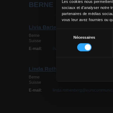
Les cookies nous permettent d
BERNE
sociaux et d'analyser notre t
partenaires de médias sociaux
vous leur avez fournies ou qu'
Livia Bartels
Sélection
Berne
Nécessaires
du
Suisse
consentement
E-mail
livia.bartels@eurocommunicatio
Linda Rothenberg
Berne
Suisse
E-mail
linda.rothenberg@eurocommunic