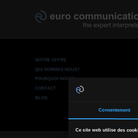
Aller au contenu principal
HAUPTNAVIGATION
NOTRE OFFRE
QUI SOMMES-NOUS?
POURQUOI NOUS?
CONTACT
BLOG
Consentement
Ce site web utilise des cook