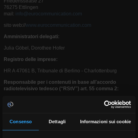
Friedensstraße 27
76275 Ettlingen
mail:
info@eurocommunication.com
sito web://
www.eurocommunication.com
Amministratori delegati:
Julia Göbel, Dorothee Hofer
Registro delle imprese:
HR A 47061 B, Tribunale di Berlino - Charlottenburg
Responsabile per i contenuti in base all’accordo
radiotelevisivo tedesco (“RStV”) art. 55 comma 2:
Julia Göbel
Friedensstraße 27
76275 Ettlingen
Consenso
Dettagli
Informazioni sui cookie
Risoluzione delle controversie
La Commissione Europea mette a disposizione una
piattaforma per la Risoluzione online delle controversie: