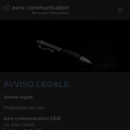
Salta al contenuto principale
AVVISO LEGALE
Avviso legale
Proprietario del sito:
euro communication GEIE
c/o Julia Göbel