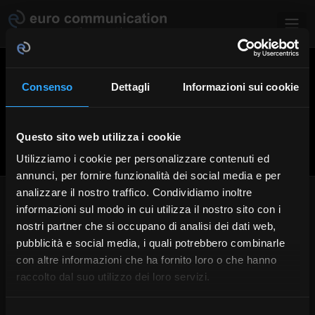
Salta al contenuto principale
Consenso
Dettagli
Informazioni sui cookie
Questo sito web utilizza i cookie
Utilizziamo i cookie per personalizzare contenuti ed
annunci, per fornire funzionalità dei social media e per
analizzare il nostro traffico. Condividiamo inoltre
ROMA
informazioni sul modo in cui utilizza il nostro sito con i
nostri partner che si occupano di analisi dei dati web,
In questa pagina trovate i recapiti degli interpreti di euro
pubblicità e social media, i quali potrebbero combinarle
communication domiciliati a Roma. Soprattutto per le
con altre informazioni che ha fornito loro o che hanno
richieste urgenti suggeriamo di contattarci individualmente
raccolto dal suo utilizzo dei loro servizi.
e non via modulo. Cliccando sul nome dell´interprete si
apre un breve profilo personale di ogni associato.