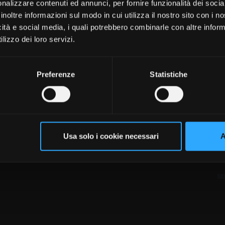
nalizzare contenuti ed annunci, per fornire funzionalità dei socia
inoltre informazioni sul modo in cui utilizza il nostro sito con i 
icità e social media, i quali potrebbero combinarle con altre inform
le protetta. Di conseguenza, il livello qualitativo degli interpre
lizzo dei loro servizi.
mmunication è una rete di interpreti professionisti esperti che
lo.
Preferenze
Statistiche
Usa solo i cookie necessari
A
tor