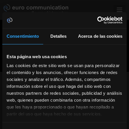
Pasar al contenido principal
Consentimiento
Detalles
Acerca de las cookies
Esta página web usa cookies
Las cookies de este sitio web se usan para personalizar
el contenido y los anuncios, ofrecer funciones de redes
sociales y analizar el tráfico. Además, compartimos
EL INTÉRPRETE EN
información sobre el uso que haga del sitio web con
TELEVISIÓN
nuestros partners de redes sociales, publicidad y análisis
web, quienes pueden combinarla con otra información
que les haya proporcionado o que hayan recopilado a
El título de intérprete en televisión no designa a una
categoría propia de intérpretes. El intérprete en televisión
partir del uso que haya hecho de sus servicios.
es más bien un intérprete de conferencias que ha adquirido
una dilatada experiencia en los medios de comunicación y