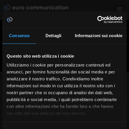
Salta al contenuto principale
Consenso
Dettagli
Informazioni sui cookie
Questo sito web utilizza i cookie
Utilizziamo i cookie per personalizzare contenuti ed
annunci, per fornire funzionalità dei social media e per
analizzare il nostro traffico. Condividiamo inoltre
INTERPRETI SPECIALIZZATI IN
informazioni sul modo in cui utilizza il nostro sito con i
MEDICINA
nostri partner che si occupano di analisi dei dati web,
pubblicità e social media, i quali potrebbero combinarle
con altre informazioni che ha fornito loro o che hanno
In teoria non esiste come categoria a parte. Ma come nel
caso degli interpreti per la tv, si tratta di professionisti che
raccolto dal suo utilizzo dei loro servizi.
possiedono conoscenze approfondite nel complesso
settore della medicina. Infatti in medicina e in farmacologia,